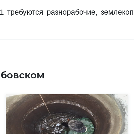
требуются разнорабочие, землекоп
ебовском