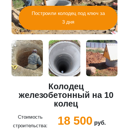
Построили колодец под ключ за
3 дня
Колодец
5
железобетонный на 10
колец
18 500
Стоимость
руб.
строительства:
с