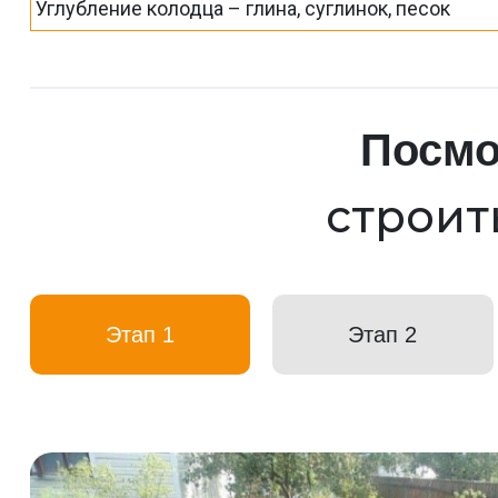
Углубление колодца – глина, суглинок, песок
Посмо
строит
Этап 1
Этап 2