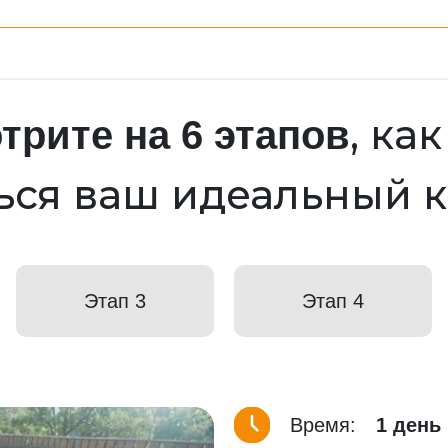
, ка
трите на 6 этапов
ься ваш идеальный 
Этап 3
Этап 4
Время:
1 день