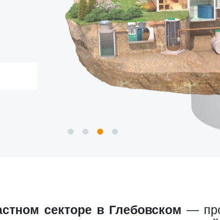
астном секторе в Глебовском
— про