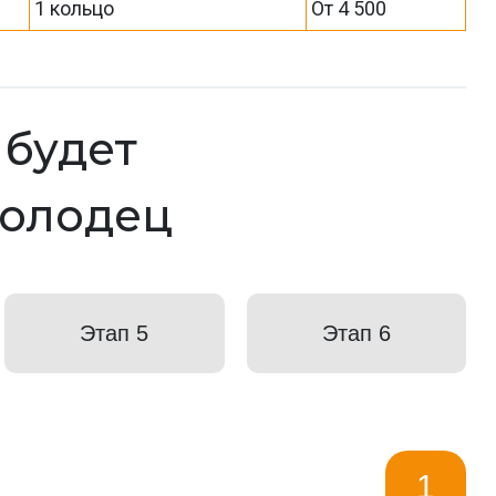
1 кольцо
От 4 500
к будет
колодец
Этап 5
Этап 6
1